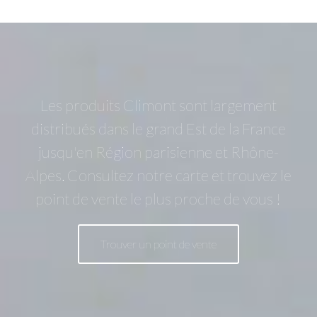
Les produits Climont sont largement
distribués dans le grand Est de la France
jusqu'en Région parisienne et Rhône-
Alpes. Consultez notre carte et trouvez le
point de vente le plus proche de vous !
Trouver un point de vente