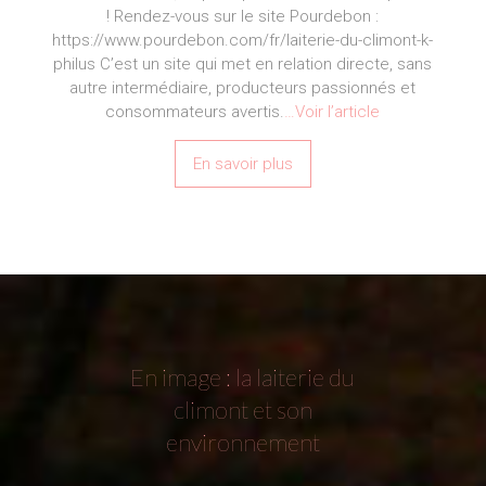
! Rendez-vous sur le site Pourdebon :
https://www.pourdebon.com/fr/laiterie-du-climont-k-
philus C’est un site qui met en relation directe, sans
autre intermédiaire, producteurs passionnés et
consommateurs avertis.
…Voir l’article
En savoir plus
En image : la laiterie du
climont et son
environnement