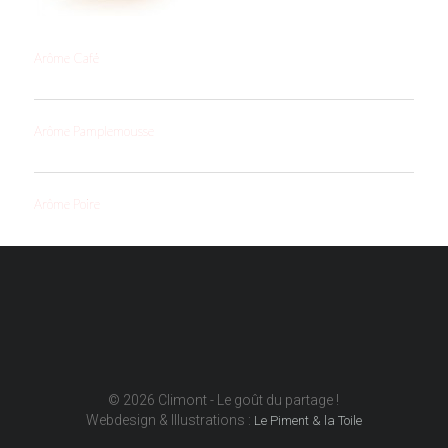
Arôme Café
Arôme Pamplemousse
Arôme Poire
© 2026 Climont - Le goût du partage !
Webdesign & Illustrations :
Le Piment & la Toile