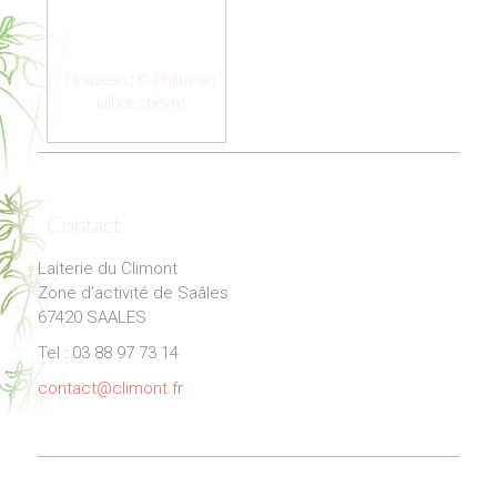
Nouveau : K-Philus au
lait de chèvre
Contact
Laiterie du Climont
Zone d’activité de Saâles
67420 SAALES
Tel : 03 88 97 73 14
contact@climont.fr