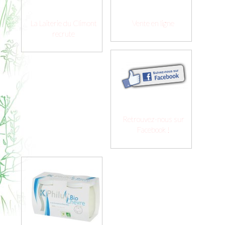
La Laiterie du Climont
Vente en ligne
recrute
Retrouvez-nous sur
Facebook !