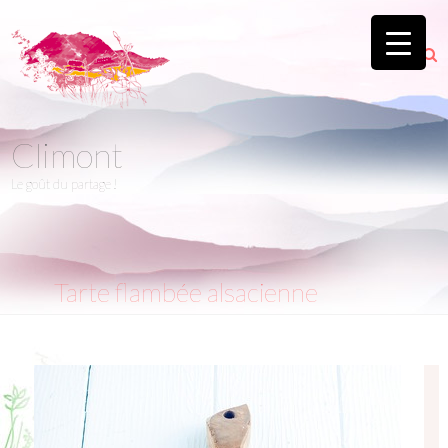
Climont
Le goût du partage !
Tarte flambée alsacienne