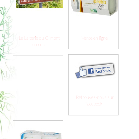
La Laiterie du Climont
Vente en ligne
recrute
Retrouvez-nous sur
Facebook !