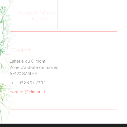
Nouveau : K-Philus au
lait de chèvre
Contact
Laiterie du Climont
Zone d’activité de Saâles
67420 SAALES
Tel : 03 88 97 73 14
contact@climont.fr