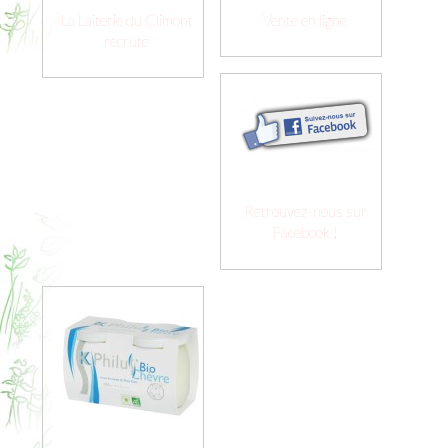
La Laiterie du Climont
Vente en ligne
recrute
Retrouvez-nous sur
Facebook !